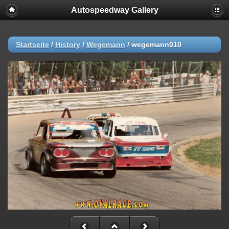
Autospeedway Gallery
Startseite
/
History
/
Wegemann
/
wegemann010