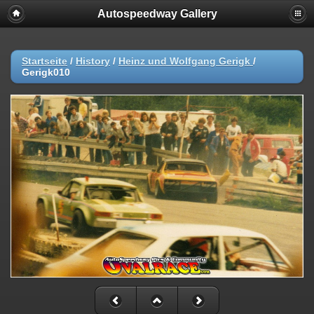
Autospeedway Gallery
Startseite
/
History
/
Heinz und Wolfgang Gerigk
/
Gerigk010