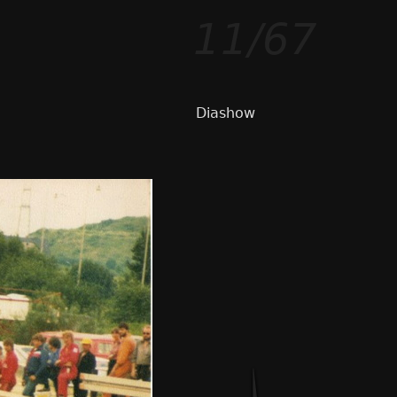
11/67
Diashow