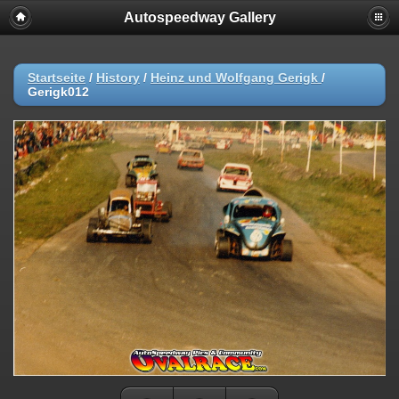
Autospeedway Gallery
Startseite
/
History
/
Heinz und Wolfgang Gerigk
/
Gerigk012