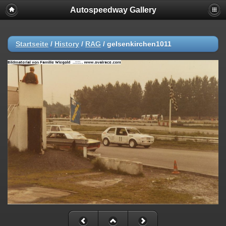
Autospeedway Gallery
Startseite
/
History
/
RAG
/
gelsenkirchen1011