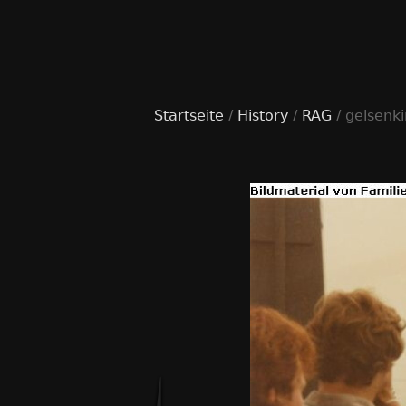
Startseite
/
History
/
RAG
/ gelsenk