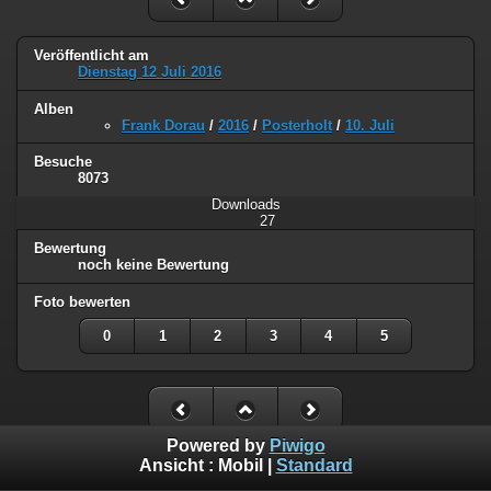
Veröffentlicht am
Dienstag 12 Juli 2016
Alben
Frank Dorau
/
2016
/
Posterholt
/
10. Juli
Besuche
8073
Downloads
27
Bewertung
noch keine Bewertung
Foto bewerten
0
1
2
3
4
5
Powered by
Piwigo
Ansicht :
Mobil
|
Standard