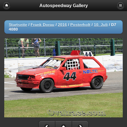
Autospeedway Gallery
Startseite
/
Frank Dorau
/
2016
/
Posterholt
/
10. Juli
/
D7
4080