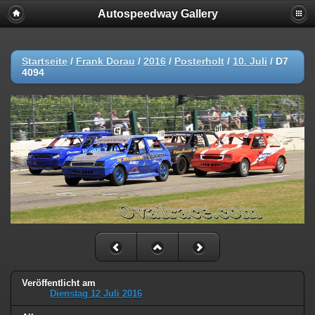
Autospeedway Gallery
Startseite
/
Frank Dorau
/
2016
/
Posterholt
/
10. Juli
/
D7
4094
Veröffentlicht am
Dienstag 12 Juli 2016