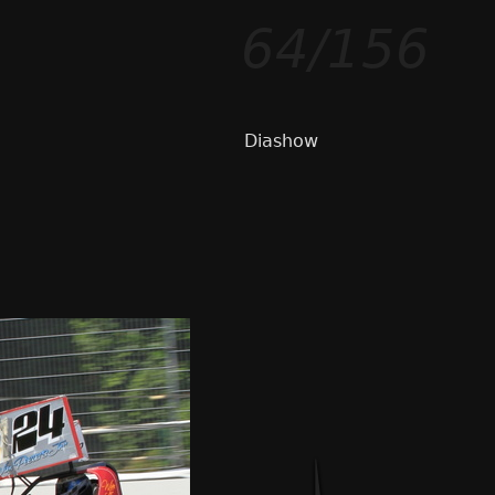
64/156
Diashow