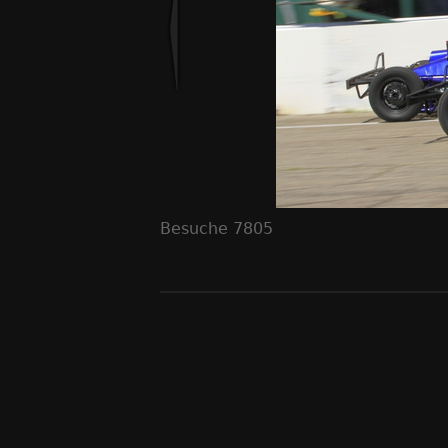
Besuche
7805