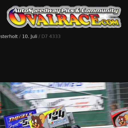
sterholt
/
10. Juli
/ D7 4333