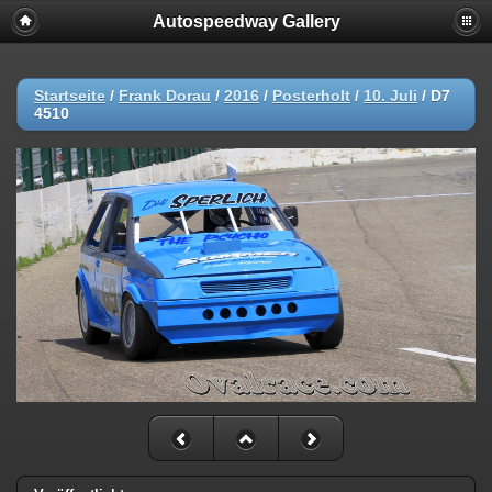
Autospeedway Gallery
Startseite
/
Frank Dorau
/
2016
/
Posterholt
/
10. Juli
/
D7
4510