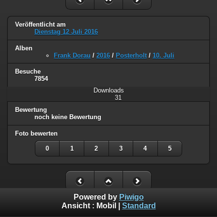
Veröffentlicht am
Dienstag 12 Juli 2016
Alben
Frank Dorau
/
2016
/
Posterholt
/
10. Juli
Besuche
7854
Downloads
31
Bewertung
noch keine Bewertung
Foto bewerten
0
1
2
3
4
5
Powered by
Piwigo
Ansicht :
Mobil
|
Standard