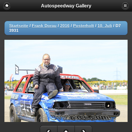
Autospeedway Gallery
Startseite
/
Frank Dorau
/
2016
/
Posterholt
/
10. Juli
/
D7
3931