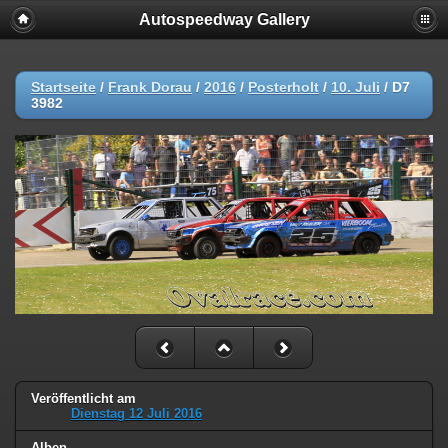
Autospeedway Gallery
Startseite
/
Frank Dorau
/
2016
/
Posterholt
/
10. Juli
/
D7
3982
Veröffentlicht am
Dienstag 12 Juli 2016
Alben