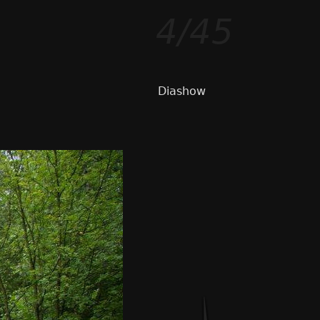
4/45
Diashow