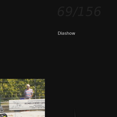
69/156
Diashow