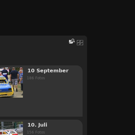
10 September
186 Fotos
10. Juli
156 Fotos