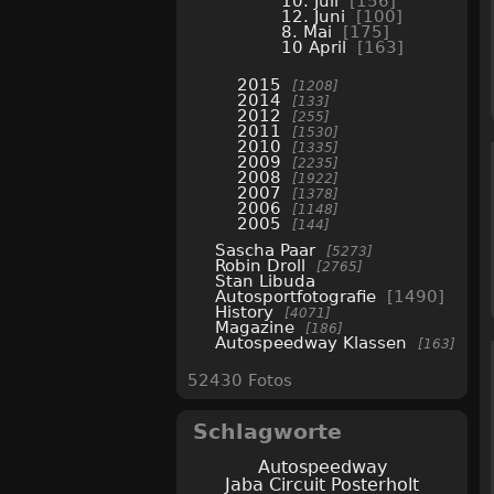
10. Juli
156
12. Juni
100
8. Mai
175
10 April
163
2015
1208
2014
133
2012
255
2011
1530
2010
1335
2009
2235
2008
1922
2007
1378
2006
1148
2005
144
Sascha Paar
5273
Robin Droll
2765
Stan Libuda
Autosportfotografie
1490
History
4071
Magazine
186
Autospeedway Klassen
163
52430 Fotos
Schlagworte
Autospeedway
Jaba Circuit Posterholt